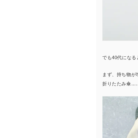
でも40代にな
まず、
持ち物が
折りたたみ傘…