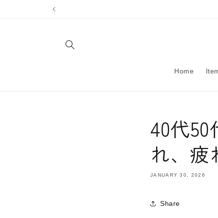
Skip to
content
Home
Ite
40代
れ、疲
JANUARY 30, 2026
Share