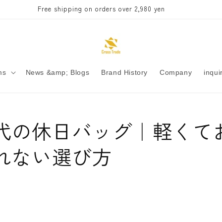
Free shipping on orders over 2,980 yen
ms
News &amp; Blogs
Brand History
Company
inqui
50代の休日バッグ｜軽くて
れない選び方