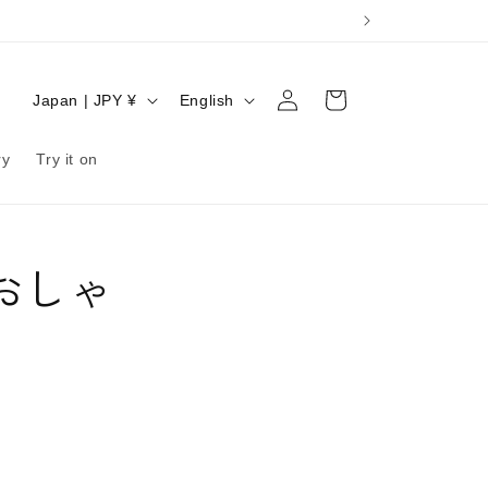
C
L
Log
Cart
Japan | JPY ¥
English
in
o
a
u
n
ry
Try it on
n
g
t
u
r
a
おしゃ
y
g
/
e
r
e
g
i